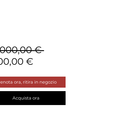
Prezzo
.000,00 € 
Prezzo
regolare
00,00 €
scontato
enota ora, ritira in negozio
Acquista ora