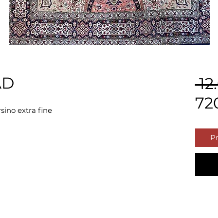
AD
 12
72
no extra fine

Pr