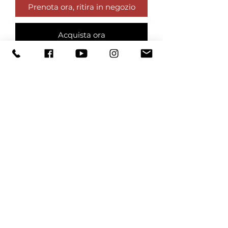
Prenota ora, ritira in negozio
Acquista ora
Tappeto artigianale annodato a
mano in pregiata Lana Kurk (lana
del sottocollo di agnello non
esposto ai raggi solari, quindi più
morbida e brillante) e misto seta
naturale
Tutti i nostri tappeti sono unici ed
esclusivi.
Dimensioni 210x160 cm ca.
Visualizza tutte le offerte