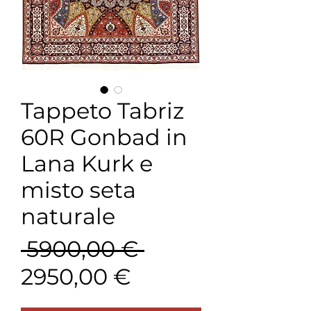
Tappeto Tabriz
60R Gonbad in
Lana Kurk e
misto seta
naturale
Prezzo
 5900,00 € 
Prezzo
regolare
2950,00 €
scontato