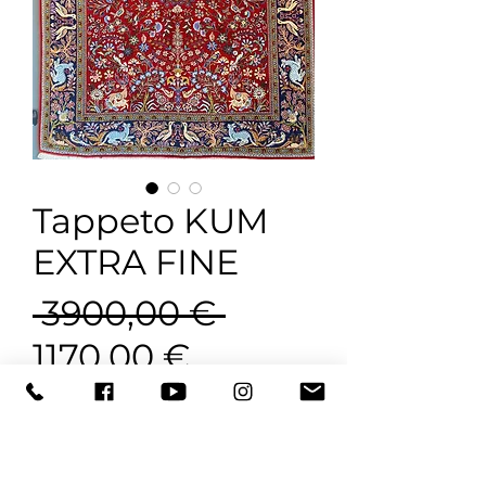
Tappeto KUM
EXTRA FINE
Prezzo
 3900,00 € 
Prezzo
regolare
1170,00 €
scontato
Terminato
Tappeto persiano annodato a