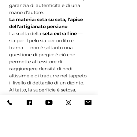
garanzia di autenticità e di una
mano d'autore.
La materia: seta su seta, l'apice
dell'artigianato persiano
La scelta della
seta extra fine
—
sia per il pelo sia per ordito e
trama — non è soltanto una
questione di pregio: è ciò che
permette al tessitore di
raggiungere densità di nodi
altissime e di tradurre nel tappeto
il livello di dettaglio di un dipinto.
Al tatto, la superficie è setosa,
fresca, viva; alla vista, ha
quella
luminosità cangiante
che
solo i grandi Isfahan sanno offrire
— più chiaro o più profondo a
seconda di come la luce vi cade,
come accade alla seta degli abiti