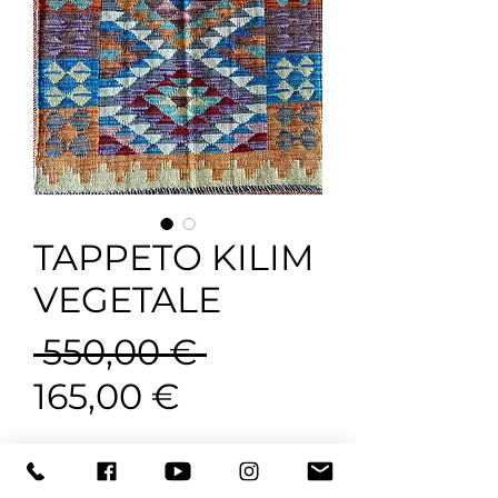
TAPPETO KILIM
VEGETALE
Prezzo
 550,00 € 
Prezzo
regolare
165,00 €
scontato
Prenota ora, ritira in negozio