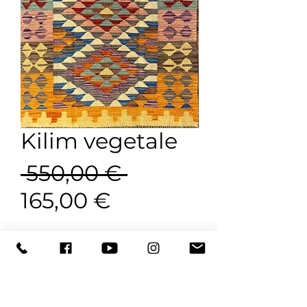
Kilim vegetale
Prezzo
 550,00 € 
Prezzo
regolare
165,00 €
scontato
Prenota ora, ritira in negozio
Acquista ora