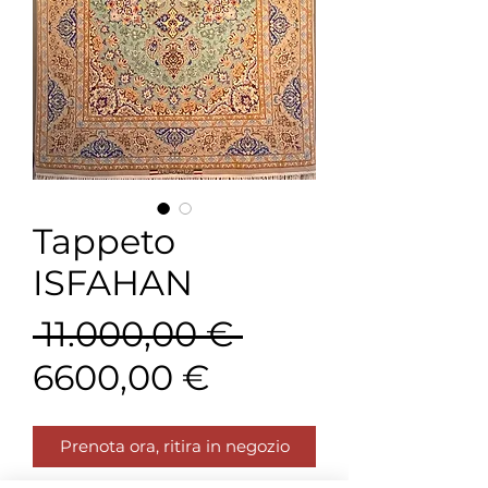
Tappeto
ISFAHAN
Prezzo
 11.000,00 € 
Prezzo
regolare
6600,00 €
scontato
Prenota ora, ritira in negozio