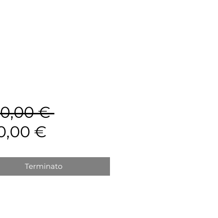
Prezzo
00,00 € 
Prezzo
regolare
0,00 €
scontato
Terminato