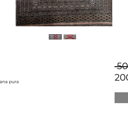
 5
20
lana pura