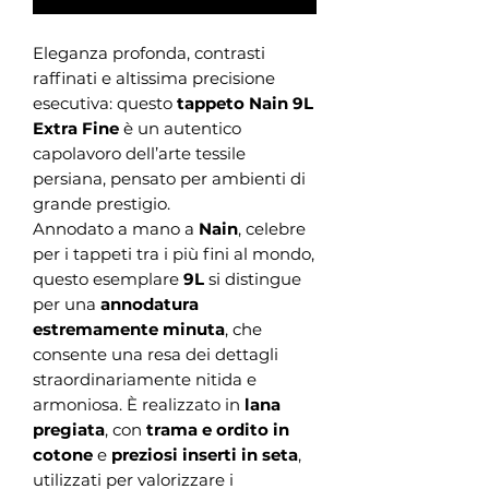
Eleganza profonda, contrasti
raffinati e altissima precisione
esecutiva: questo
tappeto Nain 9L
Extra Fine
è un autentico
capolavoro dell’arte tessile
persiana, pensato per ambienti di
grande prestigio.
Annodato a mano a
Nain
, celebre
per i tappeti tra i più fini al mondo,
questo esemplare
9L
si distingue
per una
annodatura
estremamente minuta
, che
consente una resa dei dettagli
straordinariamente nitida e
armoniosa. È realizzato in
lana
pregiata
, con
trama e ordito in
cotone
e
preziosi inserti in seta
,
utilizzati per valorizzare i