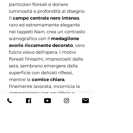
particolari floreali e donare
luminosità e profondità al disegno.
Il
campo centrale nero intenso
,
raro ed estremamente elegante
nei tappeti Nain, crea un contrasto
scenografico con il
medaglione
avorio riccamente decorato
, vero
fulcro visivo dell’opera. I motivi
floreali finissimi, impreziositi dalla
seta, sembrano emergere dalla
superficie con delicati riflessi,
mentre la
cornice chiara
,
finemente lavorata, incornicia la
composizione con equilibrio e
leggerezza, esaltandone la
raffinatezza complessiva.
Le
dimensioni 250 × 155
cm
rendono questo Nain 9L Extra
Fine ideale per soggiorni di