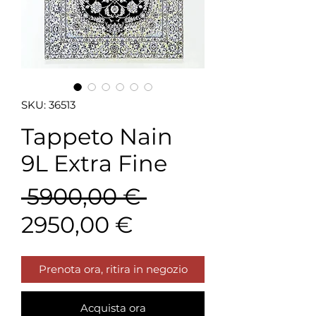
SKU: 36513
Tappeto Nain
9L Extra Fine
Prezzo
 5900,00 € 
Prezzo
regolare
2950,00 €
scontato
Prenota ora, ritira in negozio
Acquista ora