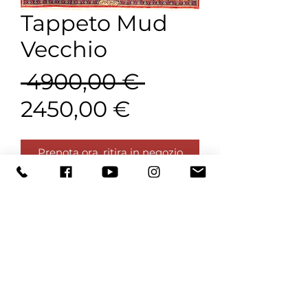
Tappeto Mud
Vecchio
Prezzo
 4900,00 € 
Prezzo
regolare
2450,00 €
scontato
Prenota ora, ritira in negozio
Acquista ora
DImensioni 200x200 cm ca.
Visualizza tutte le offerte