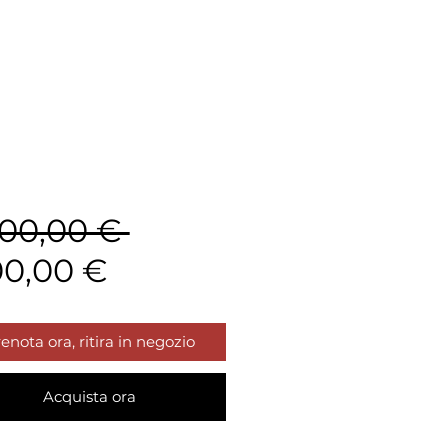
Prezzo
500,00 € 
Prezzo
regolare
00,00 €
scontato
enota ora, ritira in negozio
Acquista ora