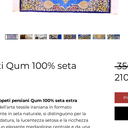
ti Qum 100% seta
 3
21
Pr
appeti persiani Qum 100% seta extra
ll’arte tessile iraniana in formato
te in seta naturale, si distinguono per la
datura, la lucentezza setosa e la ricchezza
a un elegante medaglione centrale e da una